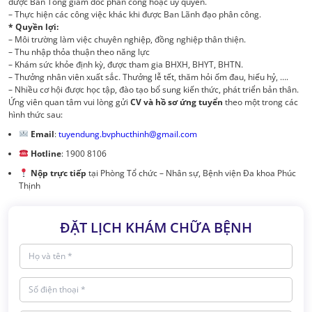
được Ban Tổng giám đốc phân công hoặc uỷ quyền.
– Thực hiện các công việc khác khi được Ban Lãnh đạo phân công.
* Quyền lợi:
– Môi trường làm việc chuyên nghiệp, đồng nghiệp thân thiện.
– Thu nhập thỏa thuận theo năng lực
– Khám sức khỏe định kỳ, được tham gia BHXH, BHYT, BHTN.
– Thưởng nhân viên xuất sắc. Thưởng lễ tết, thăm hỏi ốm đau, hiếu hỷ, ….
– Nhiều cơ hội được học tập, đào tạo bổ sung kiến thức, phát triển bản thân.
Ứng viên quan tâm vui lòng gửi
CV và hồ sơ ứng tuyển
theo một trong các
hình thức sau:
Email
:
tuyendung.bvphucthinh@gmail.com
Hotline
: 1900 8106
Nộp trực tiếp
tại Phòng Tổ chức – Nhân sự, Bệnh viện Đa khoa Phúc
Thịnh
ĐẶT LỊCH KHÁM CHỮA BỆNH