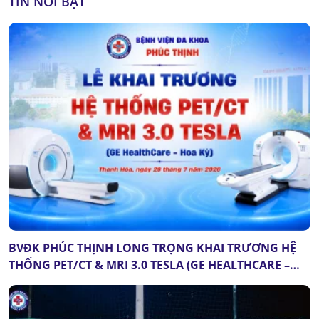
TIN NỔI BẬT
BVĐK PHÚC THỊNH LONG TRỌNG KHAI TRƯƠNG HỆ
THỐNG PET/CT & MRI 3.0 TESLA (GE HEALTHCARE –
HOA KỲ): DẤU MỐC QUAN TRỌNG CỦA Y TẾ THANH
HÓA