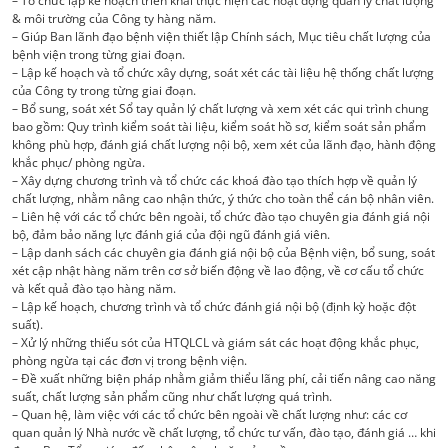
– Tổ chức lập kế hoạch triển khai thực hiện các hoạt động quản lý chất lượng
& môi trường của Công ty hàng năm.
– Giúp Ban lãnh đạo bệnh viện thiết lập Chính sách, Mục tiêu chất lượng của
bệnh viện trong từng giai đoạn.
– Lập kế hoạch và tổ chức xây dựng, soát xét các tài liệu hệ thống chất lượng
của Công ty trong từng giai đoạn.
– Bổ sung, soát xét Sổ tay quản lý chất lượng và xem xét các qui trình chung
bao gồm: Quy trình kiểm soát tài liệu, kiểm soát hồ sơ, kiểm soát sản phẩm
không phù hợp, đánh giá chất lượng nội bộ, xem xét của lãnh đạo, hành động
khắc phục/ phòng ngừa.
– Xây dựng chương trình và tổ chức các khoá đào tạo thích hợp về quản lý
chất lượng, nhằm nâng cao nhận thức, ý thức cho toàn thể cán bộ nhân viên.
– Liên hệ với các tổ chức bên ngoài, tổ chức đào tạo chuyên gia đánh giá nội
bộ, đảm bảo năng lực đánh giá của đội ngũ đánh giá viên.
– Lập danh sách các chuyên gia đánh giá nội bộ của Bệnh viện, bổ sung, soát
xét cập nhật hàng năm trên cơ sở biến động về lao động, về cơ cấu tổ chức
và kết quả đào tạo hàng năm.
– Lập kế hoạch, chương trình và tổ chức đánh giá nội bộ (định kỳ hoặc đột
suất).
– Xử lý những thiếu sót của HTQLCL và giám sát các hoạt động khắc phục,
phòng ngừa tại các đơn vị trong bệnh viện.
– Đề xuất những biện pháp nhằm giảm thiểu lãng phí, cải tiến nâng cao năng
suất, chất lượng sản phẩm cũng như chất lượng quá trình.
– Quan hệ, làm việc với các tổ chức bên ngoài về chất lượng như: các cơ
quan quản lý Nhà nước về chất lượng, tổ chức tư vấn, đào tạo, đánh giá … khi