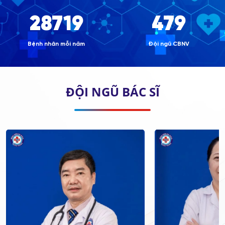
30.000+
500+
Bệnh nhân mỗi năm
Đội ngũ CBNV
ĐỘI NGŨ BÁC SĨ