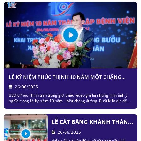
LỄ KỶ NIỆM PHÚC THỊNH 10 NĂM MỘT CHẶNG
ĐƯỜNG
26/06/2025
BVĐK Phúc Thịnh trân trọng giới thiệu video ghi lại những hình ảnh ý
nghĩa trong Lễ kỷ niệm 10 năm – Một chặng đường. Buổi lễ là dịp để
tập thể nhìn lại hành trình xây dựng và phát triển, tri ân sự cống hiến
của đội ngũ y bác sĩ, cũng như sự đồng hành tin tưởng của người bệnh
và đối tác. Những khoảnh khắc trang trọng, ấm áp và tràn đầy cảm xúc
LỄ CẮT BĂNG KHÁNH THÀNH
đã khắc họa một dấu mốc quan trọng, mở ra chặng đường mới nhiều
khát vọng và thành công.
KHOA UNG BƯỚU – XẠ TRỊ &
26/06/2025
Y HỌC HẠT NHÂN
Với sự đầu tư lớn đồng bộ về cơ sở vật chất