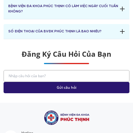
BVĐK Phúc Thịnh ở địa chỉ: 19 đường Hoàng Nghiêu - Phường Đông
BỆNH VIỆN ĐA KHOA PHÚC THỊNH CÓ LÀM VIỆC NGÀY CUỐI TUẦN
Tiến - Tỉnh Thanh Hóa
KHÔNG?
BVĐK Phúc Thịnh làm việc tất cả các ngày trong tuần (cả T7-CN và
SỐ ĐIỆN THOẠI CỦA BVĐK PHÚC THỊNH LÀ BAO NHIÊU?
ngày Lễ Tết)
Nếu quý vị có bất kỳ thắc mắc hay phản ánh nào, hãy liên hệ Hotline
Đăng Ký Câu Hỏi Của Bạn
BVĐK Phúc Thịnh: 1900 8106
Gửi câu hỏi
Hotline