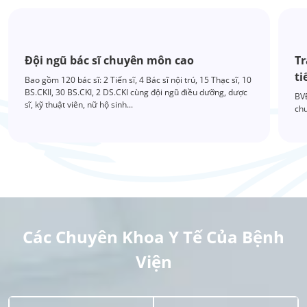
Đội ngũ bác sĩ chuyên môn cao
Tr
ti
Bao gồm 120 bác sĩ: 2 Tiến sĩ, 4 Bác sĩ nội trú, 15 Thạc sĩ, 10
BS.CKII, 30 BS.CKI, 2 DS.CKI cùng đội ngũ điều dưỡng, dược
BVĐ
sĩ, kỹ thuật viên, nữ hộ sinh...
chu
Các Chuyên Khoa Y Tế Của Bệnh
Viện