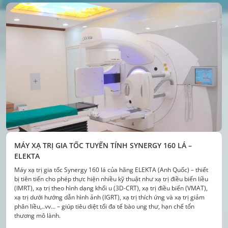
MÁY XẠ TRỊ GIA TỐC TUYẾN TÍNH SYNERGY 160 LÁ –
MÁY
ELEKTA
Máy 
BVĐK
Máy xạ trị gia tốc Synergy 160 lá của hãng ELEKTA (Anh Quốc) – thiết
chất
bị tiên tiến cho phép thực hiện nhiều kỹ thuật như xạ trị điều biến liều
hỗ t
(IMRT), xạ trị theo hình dạng khối u (3D-CRT), xạ trị điều biến (VMAT),
cao 
xạ trị dưới hướng dẫn hình ảnh (IGRT), xạ trị thích ứng và xạ trị giảm
mềm, 
phân liều,..vv… – giúp tiêu diệt tối đa tế bào ung thư, hạn chế tổn
thoải
thương mô lành.
đườn