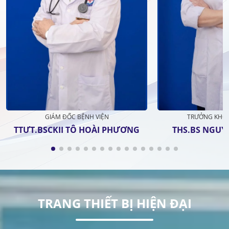
GIÁM ĐỐC BỆNH VIỆN
TRƯỞNG KHOA
TTƯT.BSCKII TÔ HOÀI PHƯƠNG
THS.BS NGUY
TRANG THIẾT BỊ HIỆN ĐẠI