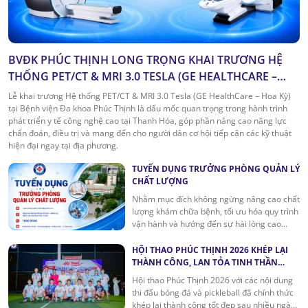
BVĐK PHÚC THỊNH LONG TRỌNG KHAI TRƯƠNG HỆ
THỐNG PET/CT & MRI 3.0 TESLA (GE HEALTHCARE –
HOA KỲ): DẤU MỐC QUAN TRỌNG CỦA Y TẾ THANH
Lễ khai trương Hệ thống PET/CT & MRI 3.0 Tesla (GE HealthCare – Hoa Kỳ)
HÓA
tại Bệnh viện Đa khoa Phúc Thịnh là dấu mốc quan trọng trong hành trình
phát triển y tế công nghệ cao tại Thanh Hóa, góp phần nâng cao năng lực
chẩn đoán, điều trị và mang đến cho người dân cơ hội tiếp cận các kỹ thuật
hiện đại ngay tại địa phương.
TUYỂN DỤNG TRƯỞNG PHÒNG QUẢN LÝ
CHẤT LƯỢNG
Nhằm mục đích không ngừng nâng cao chất
lượng khám chữa bệnh, tối ưu hóa quy trình
vận hành và hướng đến sự hài lòng cao
nhất của người bệnh, BVĐK Phúc Thịnh
tuyển dụng vị trí: Trưởng phòng Quản lý
HỘI THAO PHÚC THỊNH 2026 KHÉP LẠI
chất lượng.
THÀNH CÔNG, LAN TỎA TINH THẦN
ĐOÀN KẾT
Hội thao Phúc Thịnh 2026 với các nội dung
thi đấu bóng đá và pickleball đã chính thức
khép lại thành công tốt đẹp sau nhiều ngày