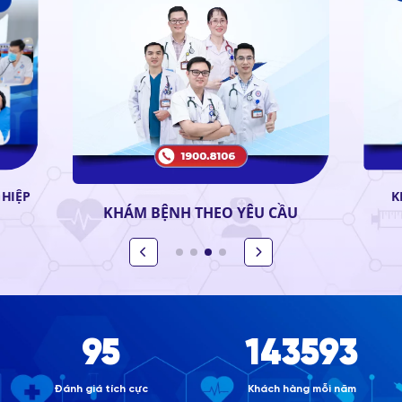
HIỆP
K
KHÁM BỆNH THEO YÊU CẦU
99%
150.000
Đánh giá tích cực
Khách hàng mỗi năm