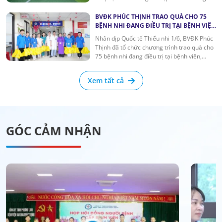
tranh tài sôi nổi. Chương trình không chỉ tạo
sân chơi thể thao lành mạnh mà còn góp
BVĐK PHÚC THỊNH TRAO QUÀ CHO 75
phần tăng cường giao lưu, đoàn kết giữa
BỆNH NHI ĐANG ĐIỀU TRỊ TẠI BỆNH VIỆN
Bệnh viện Đa khoa Phúc Thịnh và các đơn vị
NHÂN NGÀY QUỐC TẾ THIẾU NHI 1/6
Nhân dịp Quốc tế Thiếu nhi 1/6, BVĐK Phúc
tham gia.
Thịnh đã tổ chức chương trình trao quà cho
75 bệnh nhi đang điều trị tại bệnh viện,
mang đến niềm vui, sự động viên và những
lời chúc tốt đẹp tới các em trong ngày Tết
Xem tất cả
Thiếu nhi.
GÓC CẢM NHẬN