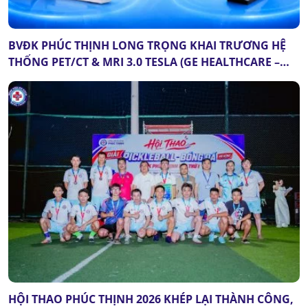
BVĐK PHÚC THỊNH LONG TRỌNG KHAI TRƯƠNG HỆ
THỐNG PET/CT & MRI 3.0 TESLA (GE HEALTHCARE –
HOA KỲ): DẤU MỐC QUAN TRỌNG CỦA Y TẾ THANH
HÓA
HỘI THAO PHÚC THỊNH 2026 KHÉP LẠI THÀNH CÔNG,