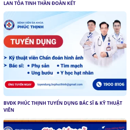
LAN TỎA TINH THẦN ĐOÀN KẾT
BVĐK PHÚC THỊNH TUYỂN DỤNG BÁC SĨ & KỸ THUẬT
VIÊN