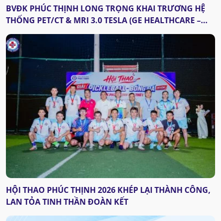
BVĐK PHÚC THỊNH LONG TRỌNG KHAI TRƯƠNG HỆ
THỐNG PET/CT & MRI 3.0 TESLA (GE HEALTHCARE –
HOA KỲ): DẤU MỐC QUAN TRỌNG CỦA Y TẾ THANH
HÓA
HỘI THAO PHÚC THỊNH 2026 KHÉP LẠI THÀNH CÔNG,
LAN TỎA TINH THẦN ĐOÀN KẾT