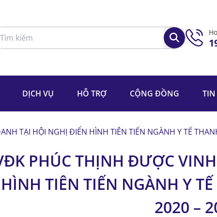
Ho
1
DỊCH VỤ
HỖ TRỢ
CỘNG ĐỒNG
TIN
NH TẠI HỘI NGHỊ ĐIỂN HÌNH TIÊN TIẾN NGÀNH Y TẾ THANH
VĐK PHÚC THỊNH ĐƯỢC VINH 
HÌNH TIÊN TIẾN NGÀNH Y T
2020 – 2