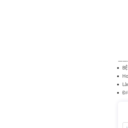
——
BỆ
Ho
Là
Đ/