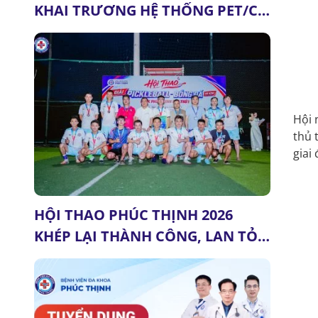
KHAI TRƯƠNG HỆ THỐNG PET/CT
& MRI 3.0 TESLA (GE HEALTHCARE
– HOA KỲ): DẤU MỐC QUAN
TRỌNG CỦA Y TẾ THANH HÓA
Hội 
thủ 
giai
HỘI THAO PHÚC THỊNH 2026
KHÉP LẠI THÀNH CÔNG, LAN TỎA
TINH THẦN ĐOÀN KẾT