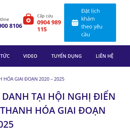
Đặt lịch
Cấp cứu
khám
tline
0904 989
900 8106
theo yêu
115
cầu
 TỨC
VIDEO
TUYỂN DỤNG
LIÊN HỆ
 HÓA GIAI ĐOẠN 2020 – 2025
DANH TẠI HỘI NGHỊ ĐIỂN
Ế THANH HÓA GIAI ĐOẠN
025