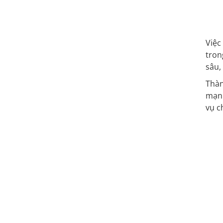
Việc
tron
sâu,
Thàn
mạnh
vụ c