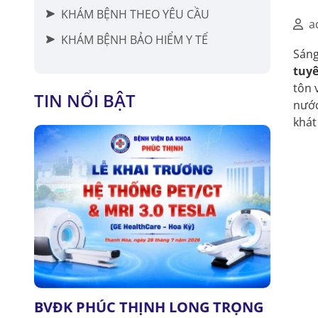
KHÁM BỆNH THEO YÊU CẦU
a
KHÁM BỆNH BẢO HIỂM Y TẾ
Sán
tuyê
tôn 
TIN NỔI BẬT
nước
khát
BVĐK PHÚC THỊNH LONG TRỌNG