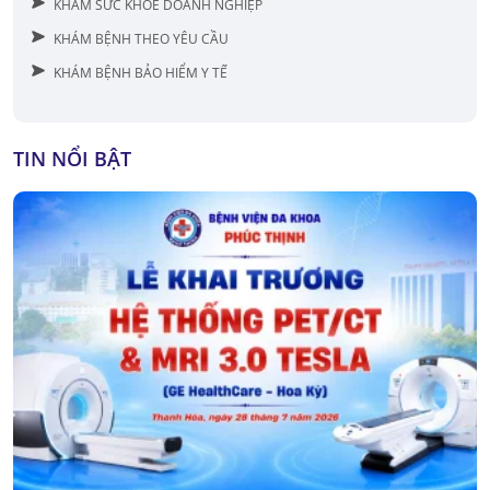
KHÁM SỨC KHỎE DOANH NGHIỆP
KHÁM BỆNH THEO YÊU CẦU
KHÁM BỆNH BẢO HIỂM Y TẾ
TIN NỔI BẬT