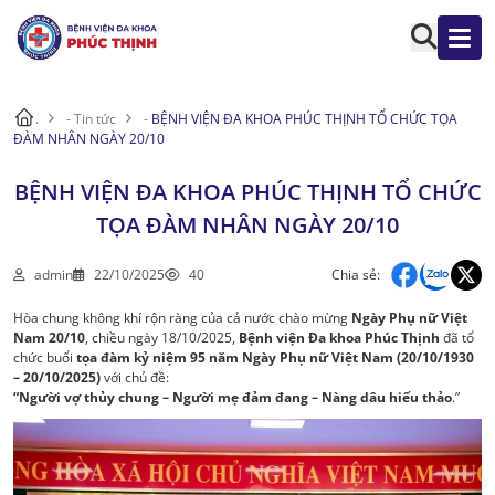
.
-
Tin tức
-
BỆNH VIỆN ĐA KHOA PHÚC THỊNH TỔ CHỨC TỌA
ĐÀM NHÂN NGÀY 20/10
BỆNH VIỆN ĐA KHOA PHÚC THỊNH TỔ CHỨC
TỌA ĐÀM NHÂN NGÀY 20/10
admin
22/10/2025
40
Chia sẻ:
Hòa chung không khí rộn ràng của cả nước chào mừng
Ngày Phụ nữ Việt
Nam 20/10
, chiều ngày 18/10/2025,
Bệnh viện Đa khoa Phúc Thịnh
đã tổ
chức buổi
tọa đàm kỷ niệm 95 năm Ngày Phụ nữ Việt Nam (20/10/1930
– 20/10/2025)
với chủ đề:
“Người vợ thủy chung – Người mẹ đảm đang – Nàng dâu hiếu thảo
.”