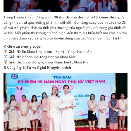
Trong khuôn khổ chương trình,
18 đội thi đại diện cho 18 khoa/phòng
đã
cùng nhau trải qua những phần thi sôi nổi, hào hứng xoay quanh các chủ đề
về vai trò, phẩm chất và tình yêu thương của người phụ nữ trong gia đình và
xã hội. Mỗi phần thi không chỉ thể hiện kiến thức, sự hiểu biết mà còn lan tỏa
tinh thần đoàn kết, sáng tạo và duyên dáng của các “đóa hoa Phúc Thịnh”.
🎖
Kết quả chung cuộc:
Giải Nhất:
Khoa Ung bướu – Xạ trị – Y học hạt nhân
Giải Nhì:
Khoa Nội tổng hợp và Khoa Mắt
Giải Ba:
Khoa Đông y, Khoa Khám bệnh, Khoa Nhi
🎗 Cùng 4
giải Tư
và 8
giải Khuyến khích