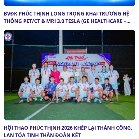
BVĐK PHÚC THỊNH LONG TRỌNG KHAI TRƯƠNG HỆ
THỐNG PET/CT & MRI 3.0 TESLA (GE HEALTHCARE –
HOA KỲ): DẤU MỐC QUAN TRỌNG CỦA Y TẾ THANH
HÓA
HỘI THAO PHÚC THỊNH 2026 KHÉP LẠI THÀNH CÔNG,
LAN TỎA TINH THẦN ĐOÀN KẾT