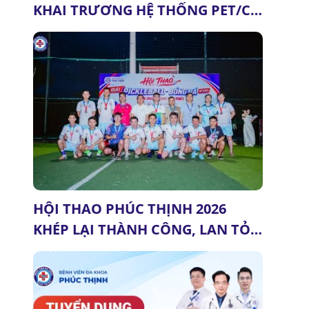
KHAI TRƯƠNG HỆ THỐNG PET/CT
& MRI 3.0 TESLA (GE HEALTHCARE
– HOA KỲ): DẤU MỐC QUAN
TRỌNG CỦA Y TẾ THANH HÓA
HỘI THAO PHÚC THỊNH 2026
KHÉP LẠI THÀNH CÔNG, LAN TỎA
TINH THẦN ĐOÀN KẾT