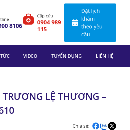
Đặt lịch
Cấp cứu
khám
tline
0904 989
900 8106
theo yêu
115
cầu
 TỨC
VIDEO
TUYỂN DỤNG
LIÊN HỆ
– TRƯƠNG LỆ THƯƠNG –
610
Chia sẻ: