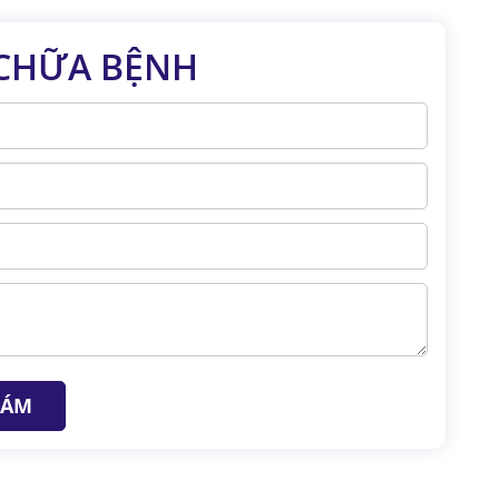
 CHỮA BỆNH
HÁM