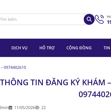
Ho
1
DỊCH VỤ
HỖ TRỢ
CỘNG ĐỒNG
TIN
 – 0974402610
THÔNG TIN ĐĂNG KÝ KHÁM 
0974402
dmin
11/05/2026
22