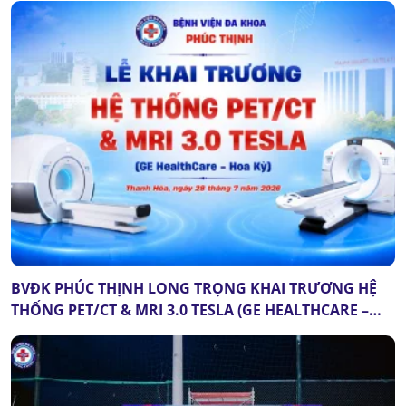
BVĐK PHÚC THỊNH LONG TRỌNG KHAI TRƯƠNG HỆ
THỐNG PET/CT & MRI 3.0 TESLA (GE HEALTHCARE –
HOA KỲ): DẤU MỐC QUAN TRỌNG CỦA Y TẾ THANH
HÓA