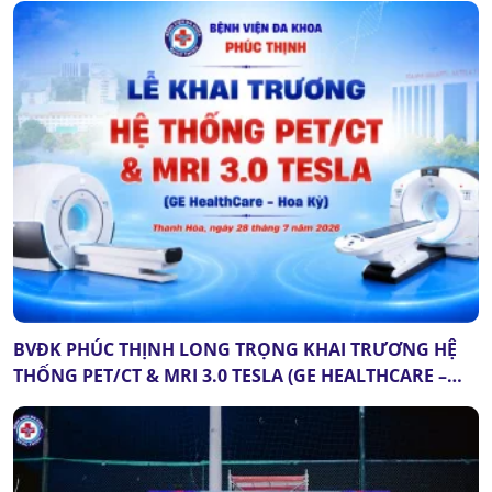
BVĐK PHÚC THỊNH LONG TRỌNG KHAI TRƯƠNG HỆ
THỐNG PET/CT & MRI 3.0 TESLA (GE HEALTHCARE –
HOA KỲ): DẤU MỐC QUAN TRỌNG CỦA Y TẾ THANH
HÓA