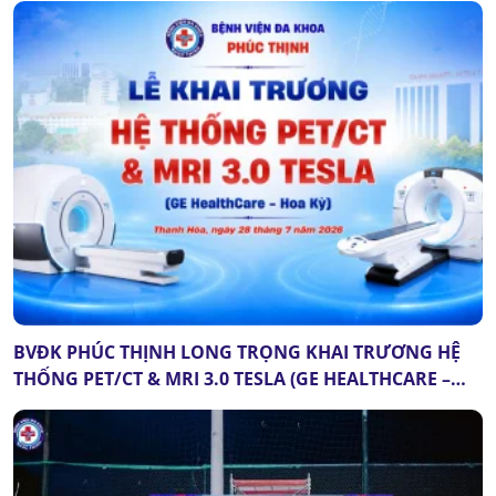
BVĐK PHÚC THỊNH LONG TRỌNG KHAI TRƯƠNG HỆ
THỐNG PET/CT & MRI 3.0 TESLA (GE HEALTHCARE –
HOA KỲ): DẤU MỐC QUAN TRỌNG CỦA Y TẾ THANH
HÓA