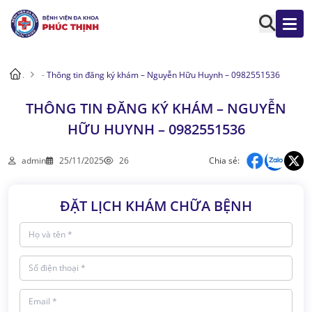
.
-
Thông tin đăng ký khám – Nguyễn Hữu Huynh – 0982551536
THÔNG TIN ĐĂNG KÝ KHÁM – NGUYỄN
HỮU HUYNH – 0982551536
admin
25/11/2025
26
Chia sẻ:
ĐẶT LỊCH KHÁM CHỮA BỆNH